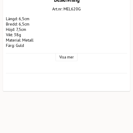
Art.nr: MEL620G
Längd: 6,5cm 

Bredd: 6,5cm 

Höjd: 7,5cm 

Vikt: 38g 

Material: Metall 

Färg: Guld 

Tillverkare: 

Pluto Design AB 

Visa mer
EA Rosengrensgat32 

423 31 Västra Frölunda 

pluto@plutodesign.com 

031-125066 

Säkerhetsinformation: Ej lämplig för barn under 3 år. Lämna aldrig 
levande ljus obevakade. Om du har flera ljus intill varandra ska 
dessa placeras med mins 10cm avstånd. Undvik att placera ljusen i 
drag eller i närheten av brandfarliga föremål. 
