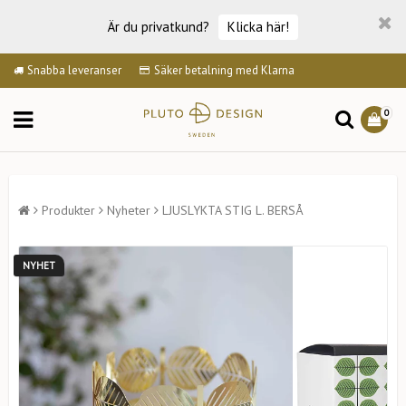
Är du privatkund?
Klicka här!
Snabba leveranser
Säker betalning med Klarna
0
Produkter
Nyheter
LJUSLYKTA STIG L. BERSÅ
NYHET