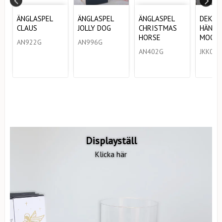
K
ÄNGLASPEL
ÄNGLASPEL
ÄNGLASPEL
DEKOR
S
CLAUS
JOLLY DOG
CHRISTMAS
HÄNGE
HORSE
MOOM
AN922G
AN996G
AN402G
JKK001
Displayställ
Klicka här