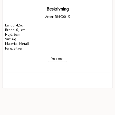
Beskrivning
Art.nr: BMK001S
Längd: 4,5cm

Bredd: 0,1cm

Höjd: 6cm

Vikt: 6g

Material: Metall

Färg: Silver

Tillverkare: Pluto Design AB

                        EA Rosengrensgat32

Visa mer
                        423 31 Västra Frölunda

                        Length: 4cm

Width: 0,1cm

Height: 6cm

Weight: 1g

Material: Metal

Color: Silver

Manufacturer: Pluto Design AB

                        EA Rosengrensgat32

                        423 31 Västra Frölunda

                        pluto@plutodesign.com

                        031-125066
