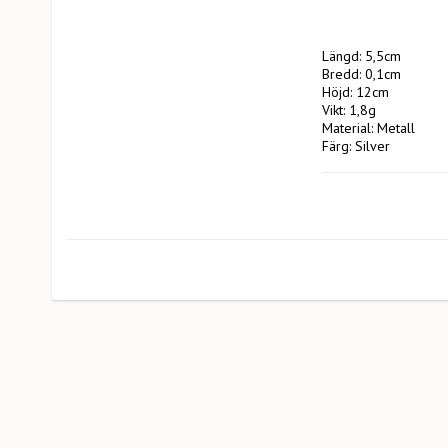
Längd: 5,5cm

Bredd: 0,1cm

Höjd: 12cm

Vikt: 1,8g

Material: Metall

Färg: Silver

Tillverkare: Pluto Pr
                        EA Rosengrensgat32

                        423 31 Västra Frölunda

                        pluto@plutoprodukter.se
