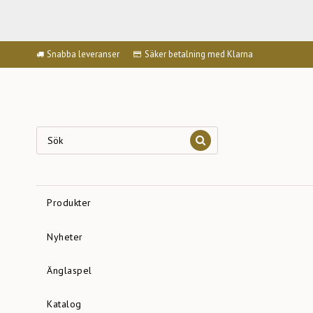
Snabba leveranser
Säker betalning med Klarna
Produkter
Nyheter
Änglaspel
Katalog