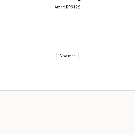
Art.nr: BP912S
odukter AB

Visa mer